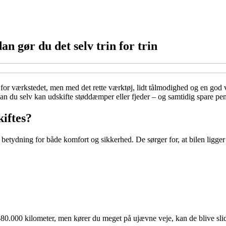
n gør du det selv trin for trin
for værkstedet, men med det rette værktøj, lidt tålmodighed og en god v
vordan du selv kan udskifte støddæmper eller fjeder – og samtidig spare 
iftes?
betydning for både komfort og sikkerhed. De sørger for, at bilen ligger 
.000 kilometer, men kører du meget på ujævne veje, kan de blive slidt