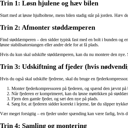
Trin 1: Løsn hjulene og hæv bilen
Start med at løsne hjulboltene, mens bilen stadig står på jorden. Hæv der
Trin 2: Afmonter støddæmperen
Find støddæmperen – den sidder typisk fast med en bolt i bunden og en i
løsne stabilisatorstangen eller andre dele for at få plads.
Hvis du kun skal udskifte støddæmperen, kan du nu montere den nye. S
Trin 3: Udskiftning af fjeder (hvis nødvendi
Hvis du også skal udskifte fjedrene, skal du bruge en fjederkompressor
Monter fjederkompressoren på fjederen, og spænd den jævnt på 
Når fjederen er komprimeret, kan du løsne møtrikken på støddæ
Fjern den gamle fjeder, og sæt den nye på plads.
Sørg for, at fjederen sidder korrekt i lejerne, før du slipper trykk
Vær meget forsigtig – en fjeder under spænding kan være farlig, hvis de
Trin 4: Samling og montering