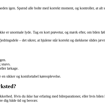
den igen. Spænd alle bolte med korrekt moment, og kontroller, at alt si
er ikke er unormale lyde. Tag en kort prøvetur, og mærk efter, om bilen f
fjedringsdele – det sikrer, at hjulene står korrekt og dækkene slides jævn
ngen.
g snavs.
eller lækage.
e en sikker og komfortabel køreoplevelse.
rksted?
rhed. Hvis du ikke har erfaring med bilreparationer, eller hvis bilen har
are dig både tid og besvær.