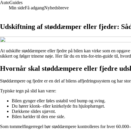
AutoGuides
Min side
Få adgang
Nyhedsbreve
Udskiftning af støddæmper eller fjeder: Såda
At udskifte støddæmpere eller fjedre på bilen kan virke som en opgave 
sikkert og følger trinene nøje. Her får du en trin-for-trin-guide til, h
Hvornår skal støddæmpere eller fjedre udsk
Støddæmpere og fjedre er en del af bilens affjedringssystem og har stor 
Typiske tegn på slid kan være:
Bilen gynger eller føles ustabil ved bump og sving.
Du hører klonk- eller knirkelyde fra hjulophænget.
Dækkene slides ujævnt.
Bilen hælder til den ene side.
Som tommelfingerregel bør støddæmpere kontrolleres for hver 60.000–80