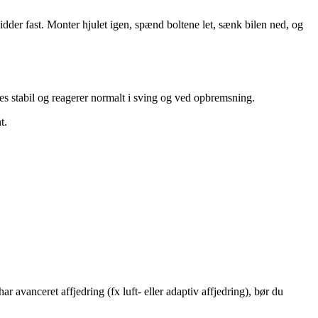
dder fast. Monter hjulet igen, spænd boltene let, sænk bilen ned, og
øles stabil og reagerer normalt i sving og ved opbremsning.
t.
 avanceret affjedring (fx luft- eller adaptiv affjedring), bør du