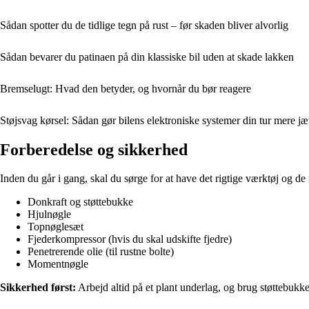
Sådan spotter du de tidlige tegn på rust – før skaden bliver alvorlig
Sådan bevarer du patinaen på din klassiske bil uden at skade lakken
Bremse­lugt: Hvad den betyder, og hvornår du bør reagere
Støjsvag kørsel: Sådan gør bilens elektroniske systemer din tur mere j
Forberedelse og sikkerhed
Inden du går i gang, skal du sørge for at have det rigtige værktøj og d
Donkraft og støttebukke
Hjulnøgle
Topnøglesæt
Fjederkompressor (hvis du skal udskifte fjedre)
Penetrerende olie (til rustne bolte)
Momentnøgle
Sikkerhed først:
Arbejd altid på et plant underlag, og brug støttebukke 