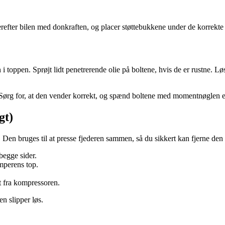
efter bilen med donkraften, og placer støttebukkene under de korrekte løf
 toppen. Sprøjt lidt penetrerende olie på boltene, hvis de er rustne. Lø
ørg for, at den vender korrekt, og spænd boltene med momentnøglen eft
gt)
. Den bruges til at presse fjederen sammen, så du sikkert kan fjerne de
begge sider.
mperens top.
et fra kompressoren.
n slipper løs.