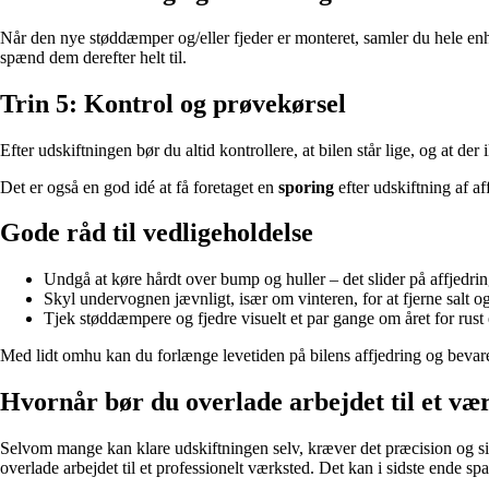
Når den nye støddæmper og/eller fjeder er monteret, samler du hele enhe
spænd dem derefter helt til.
Trin 5: Kontrol og prøvekørsel
Efter udskiftningen bør du altid kontrollere, at bilen står lige, og at d
Det er også en god idé at få foretaget en
sporing
efter udskiftning af af
Gode råd til vedligeholdelse
Undgå at køre hårdt over bump og huller – det slider på affjedri
Skyl undervognen jævnligt, især om vinteren, for at fjerne salt o
Tjek støddæmpere og fjedre visuelt et par gange om året for rust 
Med lidt omhu kan du forlænge levetiden på bilens affjedring og bevar
Hvornår bør du overlade arbejdet til et væ
Selvom mange kan klare udskiftningen selv, kræver det præcision og sikke
overlade arbejdet til et professionelt værksted. Det kan i sidste ende sp