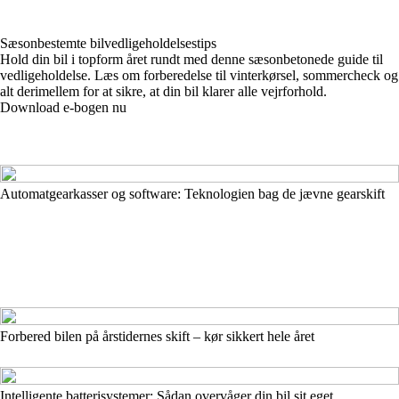
Sæsonbestemte bilvedligeholdelsestips
Hold din bil i topform året rundt med denne sæsonbetonede guide til
vedligeholdelse. Læs om forberedelse til vinterkørsel, sommercheck og
alt derimellem for at sikre, at din bil klarer alle vejrforhold.
Download e-bogen nu
Automatgearkasser og software: Teknologien bag de jævne gearskift
Forbered bilen på årstidernes skift – kør sikkert hele året
Intelligente batterisystemer: Sådan overvåger din bil sit eget